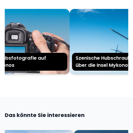
ubsfotografie auf
Szenische Hubschrauber
onos
über die Insel Mykonos
Das könnte Sie interessieren