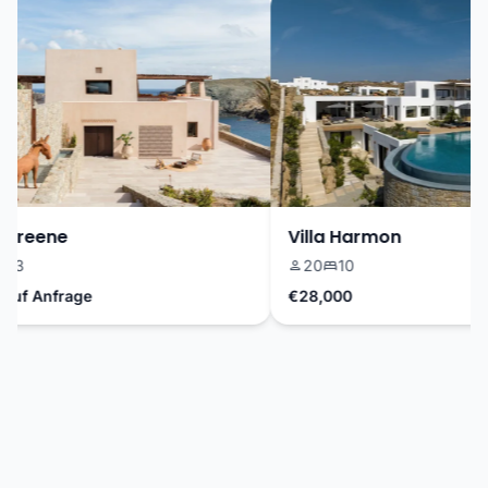
Greene
Villa Harmon
3
20
10
uf Anfrage
€28,000