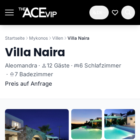
Zum Hauptinhalt springen
DE
Meine Wun
Startseite
Mykonos
Villen
Villa Naira
Villa Naira
Aleomandra
·
12 Gäste
·
6 Schlafzimmer
·
7 Badezimmer
Preis auf Anfrage