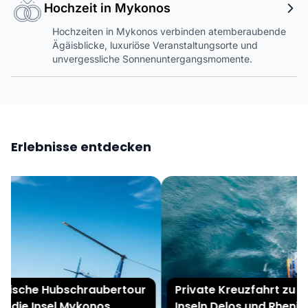
Hochzeit in Mykonos
Hochzeiten in Mykonos verbinden atemberaubende
Ägäisblicke, luxuriöse Veranstaltungsorte und
unvergessliche Sonnenuntergangsmomente.
Erlebnisse entdecken
ische Hubschraubertour
Private Kreuzfahrt zu de
 die Insel Mykonos
Inseln Delos und Rhenia