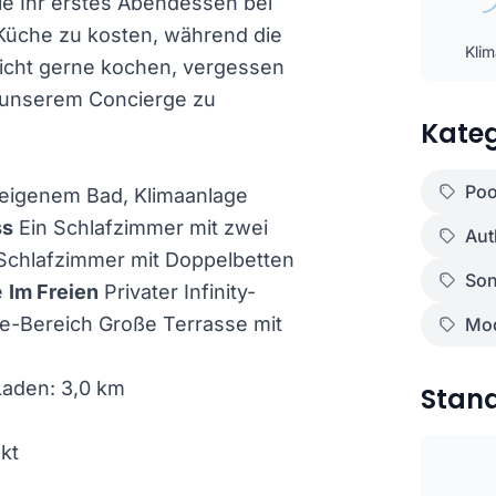
e Ihr erstes Abendessen bei
üche zu kosten, während die
Kli
nicht gerne kochen, vergessen
 unserem Concierge zu
Kateg
Poo
 eigenem Bad, Klimaanlage
ss
Ein Schlafzimmer mit zwei
Aut
Schlafzimmer mit Doppelbetten
Son
e
Im Freien
Privater Infinity-
e-Bereich Große Terrasse mit
Mod
Laden: 3,0 km
Stan
kt