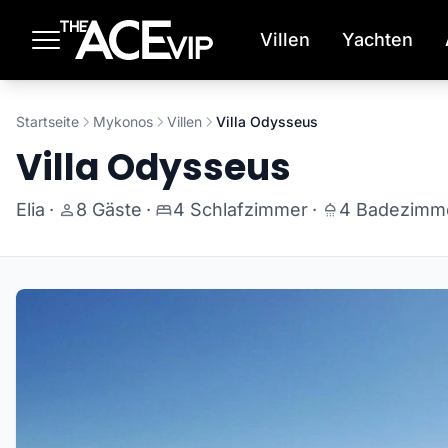
Zum Hauptinhalt springen
Villen
Yachten
Startseite
Mykonos
Villen
Villa Odysseus
Villa Odysseus
Elia
·
8 Gäste
·
4 Schlafzimmer
·
4 Badezimm