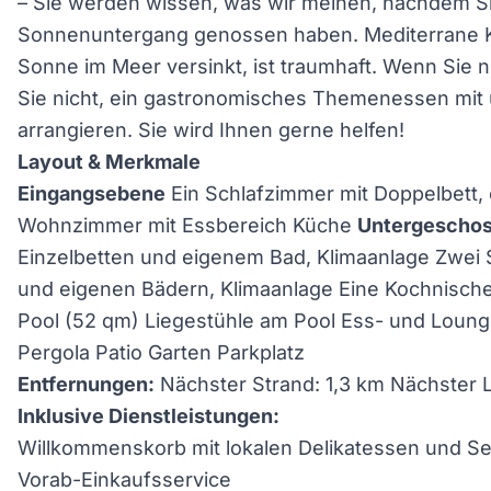
– Sie werden wissen, was wir meinen, nachdem Si
Sonnenuntergang genossen haben. Mediterrane K
Sonne im Meer versinkt, ist traumhaft. Wenn Sie 
Sie nicht, ein gastronomisches Themenessen mit
arrangieren. Sie wird Ihnen gerne helfen!
Layout & Merkmale
Eingangsebene
Ein Schlafzimmer mit Doppelbett,
Wohnzimmer mit Essbereich Küche
Untergescho
Einzelbetten und eigenem Bad, Klimaanlage Zwei 
und eigenen Bädern, Klimaanlage Eine Kochnisch
Pool (52 qm) Liegestühle am Pool Ess- und Loung
Pergola Patio Garten Parkplatz
Entfernungen:
Nächster Strand: 1,3 km Nächster 
Inklusive Dienstleistungen:
Willkommenskorb mit lokalen Delikatessen und Se
Vorab-Einkaufsservice