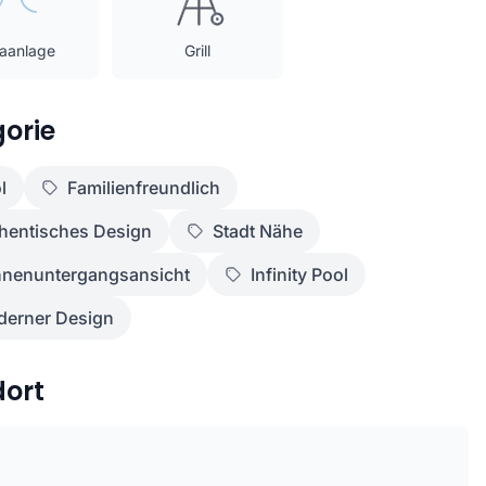
maanlage
Grill
orie
l
Familienfreundlich
hentisches Design
Stadt Nähe
nenuntergangsansicht
Infinity Pool
erner Design
dort