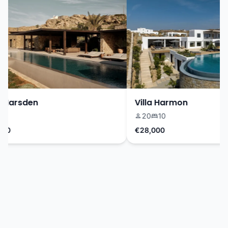
Marsden
Villa Harmon
20
10
0
€28,000