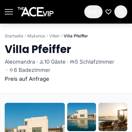
Zum Hauptinhalt springen
DE
Meine Wun
Startseite
Mykonos
Villen
Villa Pfeiffer
Villa Pfeiffer
Aleomandra
·
10 Gäste
·
5 Schlafzimmer
·
6 Badezimmer
Preis auf Anfrage