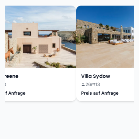
Greene
Villa Sydow
3
26
13
uf Anfrage
Preis auf Anfrage