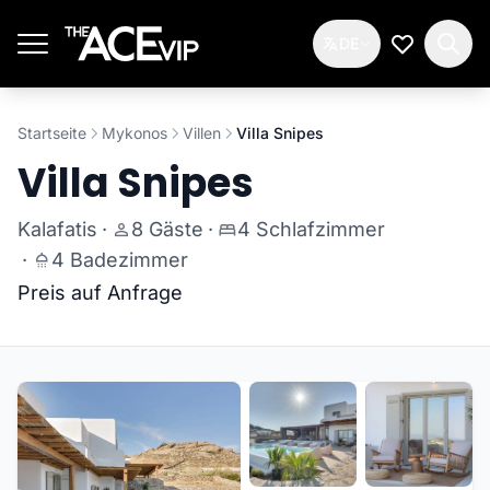
Zum Hauptinhalt springen
DE
Meine Wun
Startseite
Mykonos
Villen
Villa Snipes
Villa Snipes
Kalafatis
·
8 Gäste
·
4 Schlafzimmer
·
4 Badezimmer
Preis auf Anfrage