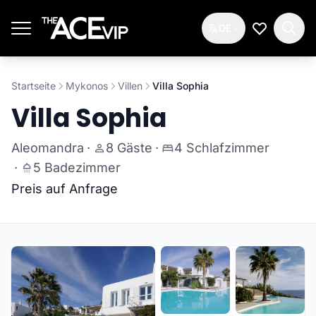
Zum Hauptinhalt springen
DE
Meine Wun
Startseite
Mykonos
Villen
Villa Sophia
Villa Sophia
Aleomandra
·
8 Gäste
·
4 Schlafzimmer
·
5 Badezimmer
Preis auf Anfrage