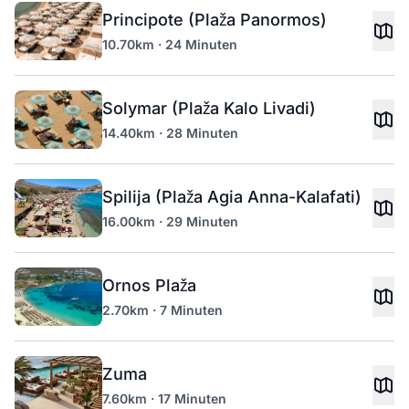
Principote (Plaža Panormos)
10.70km · 24 Minuten
Solymar (Plaža Kalo Livadi)
14.40km · 28 Minuten
Spilija (Plaža Agia Anna-Kalafati)
16.00km · 29 Minuten
Ornos Plaža
2.70km · 7 Minuten
Zuma
7.60km · 17 Minuten