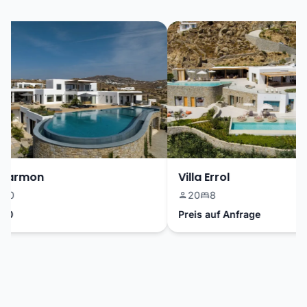
armon
Villa Errol
20
8
Preis auf Anfrage