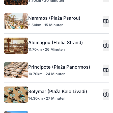
8.70km · 20 Minuten
Nammos (Plaža Psarou)
5.50km · 15 Minuten
Alemagou (Ftelia Strand)
11.70km · 26 Minuten
Principote (Plaža Panormos)
10.70km · 24 Minuten
Solymar (Plaža Kalo Livadi)
14.30km · 27 Minuten