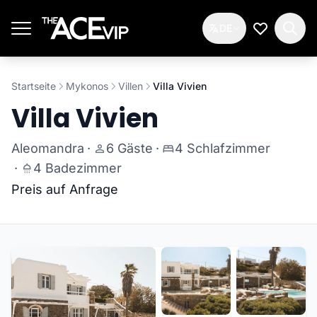
Zum Hauptinhalt springen
DE
Meine Wun
Startseite
Mykonos
Villen
Villa Vivien
Villa Vivien
Aleomandra
·
6 Gäste
·
4 Schlafzimmer
·
4 Badezimmer
Preis auf Anfrage