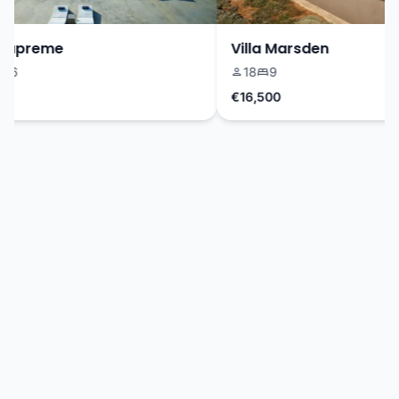
Supreme
Villa Marsden
6
18
9
€16,500