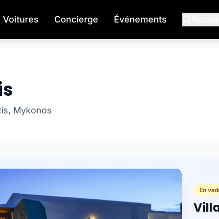
Voitures
Concierge
Événements
Reche
is
atis, Mykonos
En vede
Vill