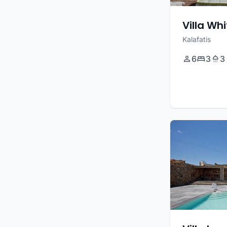
Villa Wh
Kalafatis
6
3
3