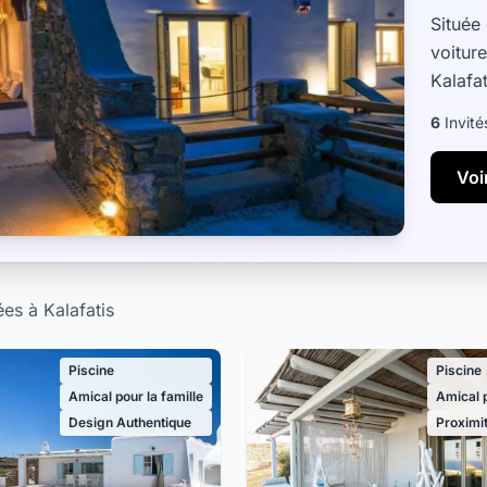
Située
voitur
Kalafat
cosy d
6
Invité
Voir
ées à Kalafatis
Piscine
Piscine
Amical pour la famille
Amical p
Design Authentique
Proximit