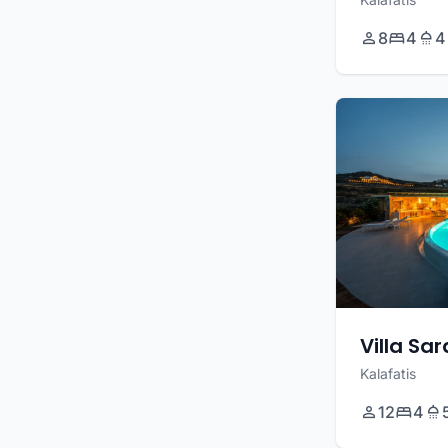
8
4
4
Villa Sa
Kalafatis
12
4