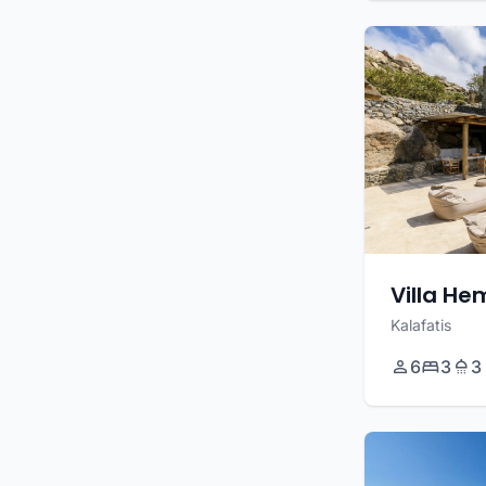
Villa H
Kalafatis
6
3
3