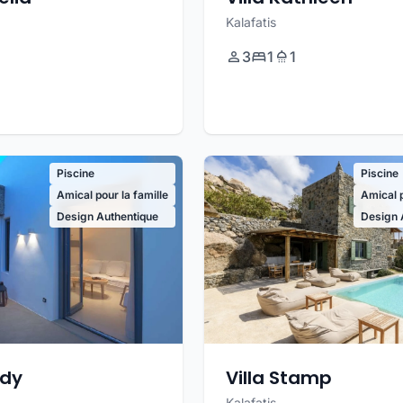
Kalafatis
3
1
1
Piscine
Piscine
Amical pour la famille
Amical p
Design Authentique
Design 
Villa Stamp
ndy
Kalafatis