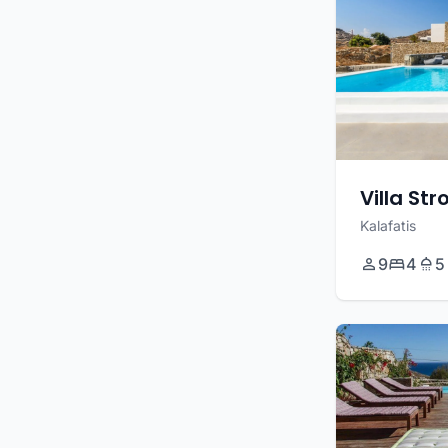
Villa Str
Kalafatis
9
4
5