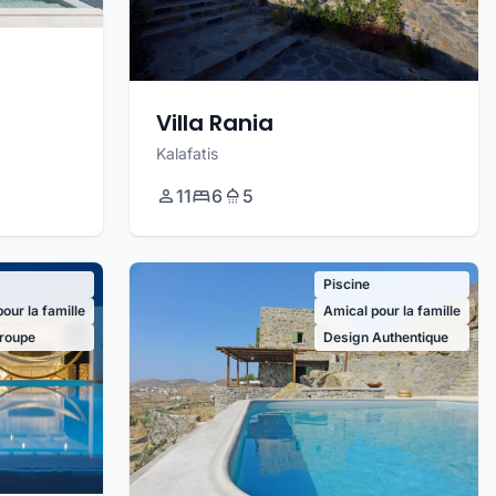
Villa Rania
Kalafatis
11
6
5
Piscine
our la famille
Amical pour la famille
roupe
Design Authentique