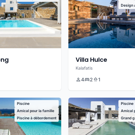
Design 
ong
Villa Hulce
Kalafatis
4
2
1
Piscine
Piscine
Amical pour la famille
Amical p
Piscine à débordement
Grand g