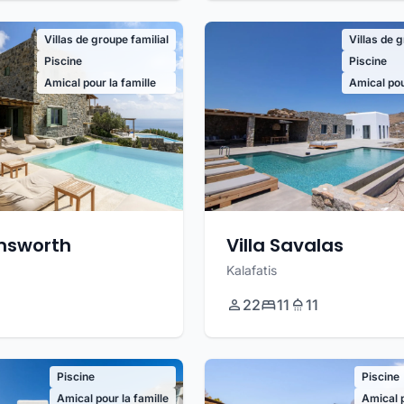
Villas de groupe familial
Villas de 
Piscine
Piscine
Amical pour la famille
Amical pou
emsworth
Villa Savalas
Kalafatis
22
11
11
Piscine
Piscine
Amical pour la famille
Amical p