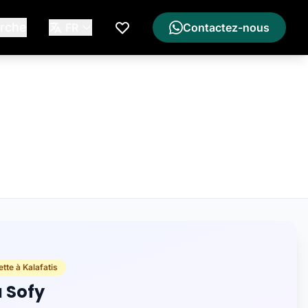
rche
FR
Contactez-nous
Ma Liste de Souhaits
tte à Kalafatis
a Sofy