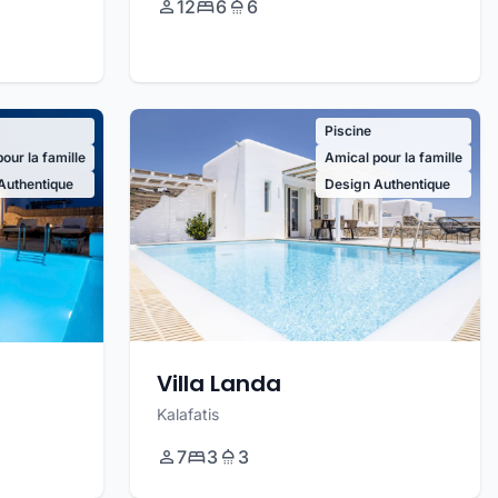
12
6
6
Piscine
our la famille
Amical pour la famille
Authentique
Design Authentique
Villa Landa
Kalafatis
7
3
3