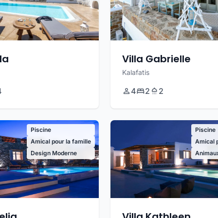
lla
Villa Gabrielle
Kalafatis
4
4
2
2
Piscine
Piscine
Amical pour la famille
Amical p
Design Moderne
Animau
elia
Villa Kathleen