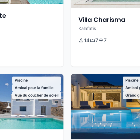
ite
Villa Charisma
Kalafatis
14
7
7
Piscine
Piscine
Amical pour la famille
Amical p
Vue du coucher de soleil
Grand g