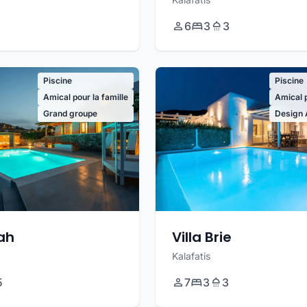
6
3
3
Piscine
Piscine
Amical pour la famille
Amical p
Grand groupe
Design 
rah
Villa Brie
Kalafatis
5
7
3
3