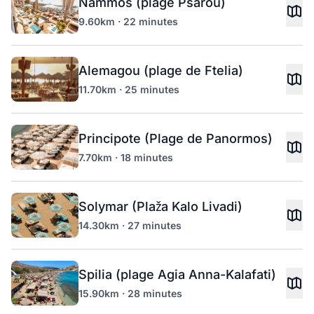
Nammos (plage Psarou)
9.60km · 22 minutes
Alemagou (plage de Ftelia)
11.70km · 25 minutes
Principote (Plage de Panormos)
7.70km · 18 minutes
Solymar (Plaža Kalo Livadi)
14.30km · 27 minutes
Spilia (plage Agia Anna-Kalafati)
15.90km · 28 minutes