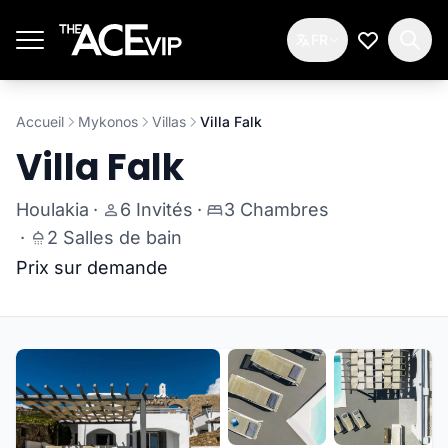
Passer au contenu principal
FR
Ma Liste d
Accueil
Mykonos
Villas
Villa Falk
Villa Falk
Houlakia
·
6 Invités
·
3 Chambres
·
2 Salles de bain
Prix sur demande