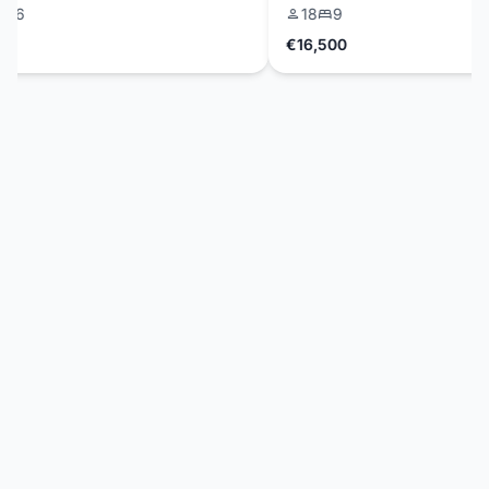
6
18
9
€16,500