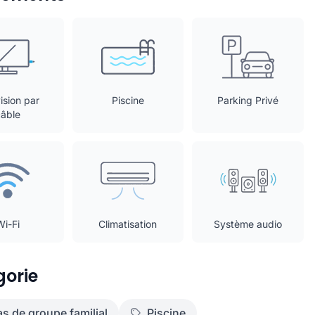
ision par
Piscine
Parking Privé
câble
Wi-Fi
Climatisation
Système audio
orie
las de groupe familial
Piscine