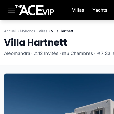
Passer au contenu principal
Villas
Yachts
Accueil
Mykonos
Villas
Villa Hartnett
Villa Hartnett
Aleomandra
·
12 Invités
·
6 Chambres
·
7 Sall