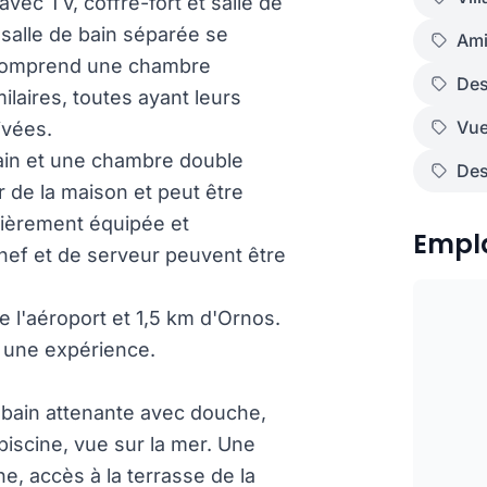
vec TV, coffre-fort et salle de
salle de bain séparée se
Ami
 comprend une chambre
Des
ilaires, toutes ayant leurs
Vue
ivées.
ain et une chambre double
Des
r de la maison et peut être
ntièrement équipée et
Empl
hef et de serveur peuvent être
de l'aéroport et 1,5 km d'Ornos.
t une expérience.
e bain attenante avec douche,
 piscine, vue sur la mer. Une
, accès à la terrasse de la