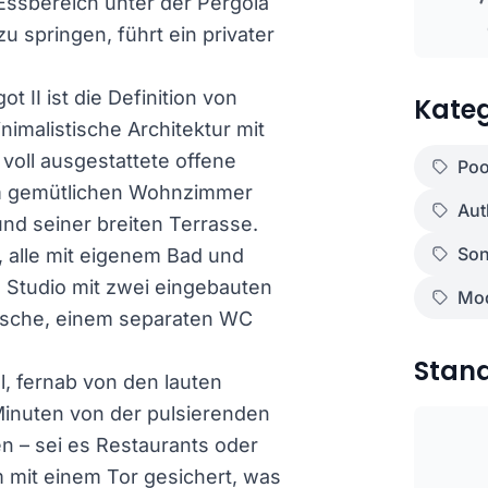
 Essbereich unter der Pergola
 springen, führt ein privater
II ist die Definition von
Kateg
inimalistische Architektur mit
voll ausgestattete offene
Poo
em gemütlichen Wohnzimmer
Aut
nd seiner breiten Terrasse.
Son
, alle mit eigenem Bad und
 Studio mit zwei eingebauten
Mod
usche, einem separaten WC
Stan
el, fernab von den lauten
Minuten von der pulsierenden
n – sei es Restaurants oder
m mit einem Tor gesichert, was