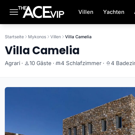
Zum Hauptinhalt springen
Villen
Yachten
Startseite
Mykonos
Villen
Villa Camelia
Villa Camelia
Agrari
·
10 Gäste
·
4 Schlafzimmer
·
4 Badez