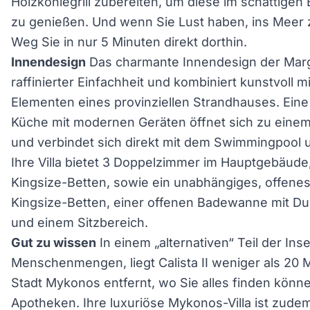
Holzkohlegrill zubereiten, um diese im schattigen
zu genießen. Und wenn Sie Lust haben, ins Meer zu
Weg Sie in nur 5 Minuten direkt dorthin.
Innendesign
Das charmante Innendesign der Margot 
raffinierter Einfachheit und kombiniert kunstvoll m
Elementen eines provinziellen Strandhauses. Eine 
Küche mit modernen Geräten öffnet sich zu ein
und verbindet sich direkt mit dem Swimmingpool u
Ihre Villa bietet 3 Doppelzimmer im Hauptgebäude
Kingsize-Betten, sowie ein unabhängiges, offenes
Kingsize-Betten, einer offenen Badewanne mit D
und einem Sitzbereich.
Gut zu wissen
In einem „alternativen“ Teil der Ins
Menschenmengen, liegt Calista II weniger als 20 
Stadt Mykonos entfernt, wo Sie alles finden könne
Apotheken. Ihre luxuriöse Mykonos-Villa ist zude