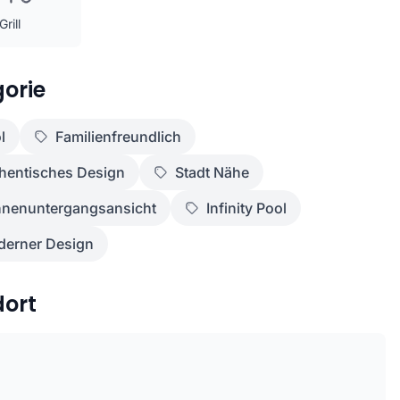
Grill
orie
l
Familienfreundlich
hentisches Design
Stadt Nähe
nenuntergangsansicht
Infinity Pool
erner Design
dort