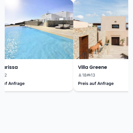
Larissa
Villa Greene
12
18
13
uf Anfrage
Preis auf Anfrage