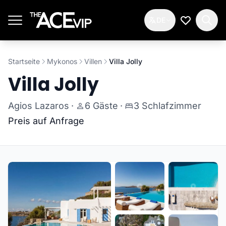
Zum Hauptinhalt springen
DE
Meine Wun
Startseite
Mykonos
Villen
Villa Jolly
Villa Jolly
Agios Lazaros
·
6 Gäste
·
3 Schlafzimmer
Preis auf Anfrage