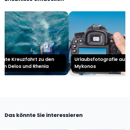
ate Kreuzfahrt zu den
Urlaubsfotografie auf
ln Delos und Rhenia
Mykonos
Das könnte Sie interessieren