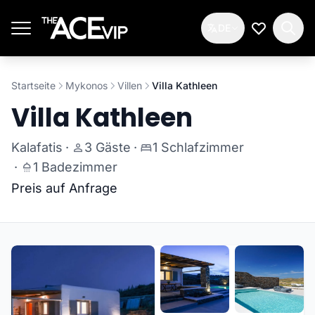
Zum Hauptinhalt springen
DE
Meine Wun
Startseite
Mykonos
Villen
Villa Kathleen
Villa Kathleen
Kalafatis
·
3 Gäste
·
1 Schlafzimmer
·
1 Badezimmer
Preis auf Anfrage