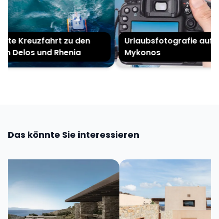
ate Kreuzfahrt zu den
Urlaubsfotografie auf
ln Delos und Rhenia
Mykonos
Das könnte Sie interessieren