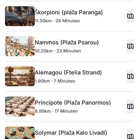
Škorpioni (plaža Paranga)
11.50km · 26 Minuten
Nammos (Plaža Psarou)
10.20km · 23 Minuten
Alemagou (Ftelia Strand)
1.90km · 7 Minuten
Principote (Plaža Panormos)
8.00km · 17 Minuten
Solymar (Plaža Kalo Livadi)