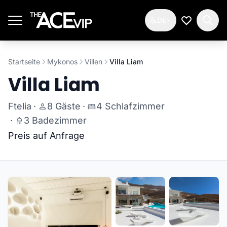
Zum Hauptinhalt springen
DE
Meine Wun
Startseite
Mykonos
Villen
Villa Liam
Villa Liam
Ftelia
·
8 Gäste
·
4 Schlafzimmer
·
3 Badezimmer
Preis auf Anfrage