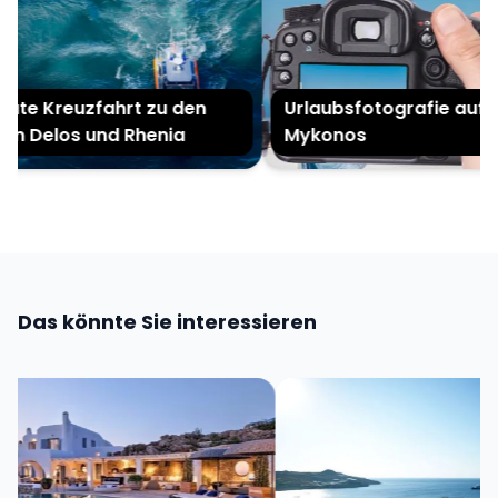
ate Kreuzfahrt zu den
Urlaubsfotografie auf
ln Delos und Rhenia
Mykonos
Das könnte Sie interessieren