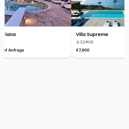
riana
Villa Supreme
32
16
uf Anfrage
€7,900