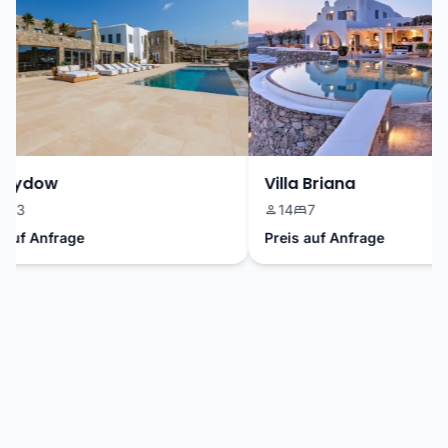
Sydow
Villa Briana
13
14
7
uf Anfrage
Preis auf Anfrage