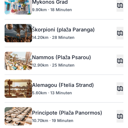
Mykonos Grad
9.90km · 18 Minuten
Škorpioni (plaža Paranga)
14.20km · 28 Minuten
Nammos (Plaža Psarou)
12.90km · 25 Minuten
Alemagou (Ftelia Strand)
5.60km · 13 Minuten
Principote (Plaža Panormos)
10.70km · 19 Minuten