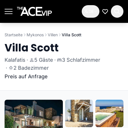
Zum Hauptinhalt springen
DE
Meine Wun
Startseite
Mykonos
Villen
Villa Scott
Villa Scott
Kalafatis
·
5 Gäste
·
3 Schlafzimmer
·
2 Badezimmer
Preis auf Anfrage