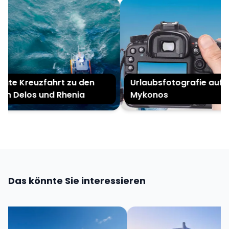
ate Kreuzfahrt zu den
Urlaubsfotografie auf
ln Delos und Rhenia
Mykonos
Das könnte Sie interessieren