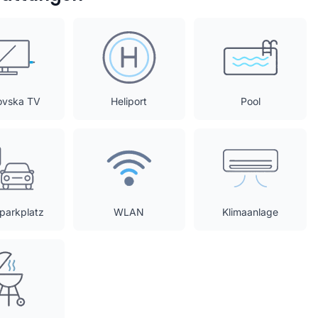
ovska TV
Heliport
Pool
tparkplatz
WLAN
Klimaanlage