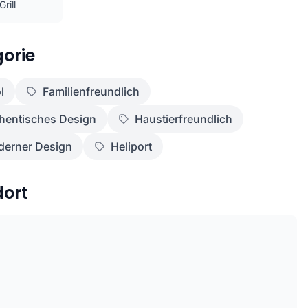
Grill
orie
l
Familienfreundlich
hentisches Design
Haustierfreundlich
erner Design
Heliport
dort