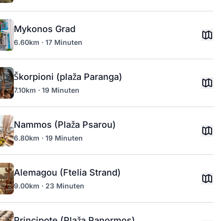
Mykonos Grad
6.60km · 17 Minuten
Škorpioni (plaža Paranga)
7.10km · 19 Minuten
Nammos (Plaža Psarou)
6.80km · 19 Minuten
Alemagou (Ftelia Strand)
9.00km · 23 Minuten
Principote (Plaža Panormos)