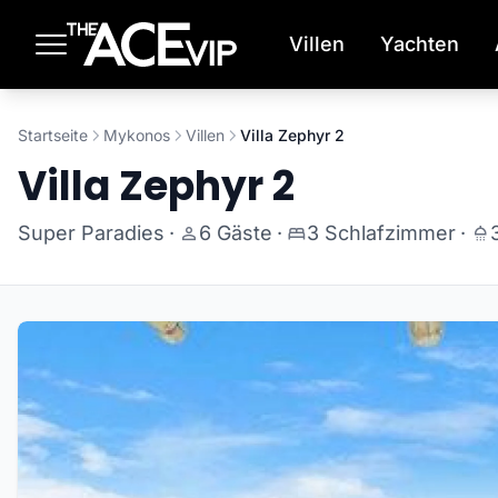
Zum Hauptinhalt springen
Villen
Yachten
Startseite
Mykonos
Villen
Villa Zephyr 2
Villa Zephyr 2
Super Paradies
·
6 Gäste
·
3 Schlafzimmer
·