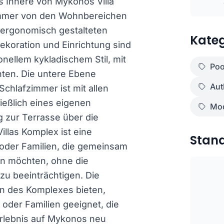
s Innere von Mykonos Villa
fzimmer von den Wohnbereichen
 ergonomisch gestalteten
Kateg
oration und Einrichtung sind
onellem kykladischem Stil, mit
Poo
ten. Die untere Ebene
Aut
Schlafzimmer ist mit allen
ießlich eines eigenen
Mod
 zur Terrasse über die
llas Komplex ist eine
Stan
oder Familien, die gemeinsam
n möchten, ohne die
zu beeinträchtigen. Die
len des Komplexes bieten,
oder Familien geeignet, die
rlebnis auf Mykonos neu