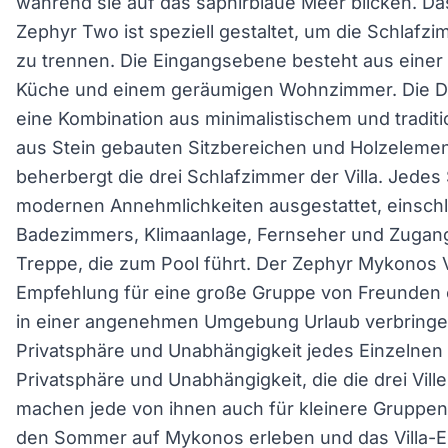
während sie auf das saphirblaue Meer blicken. Da
Zephyr Two ist speziell gestaltet, um die Schla
zu trennen. Die Eingangsebene besteht aus einer
Küche und einem geräumigen Wohnzimmer. Die Dek
eine Kombination aus minimalistischem und traditi
aus Stein gebauten Sitzbereichen und Holzelemen
beherbergt die drei Schlafzimmer der Villa. Jedes 
modernen Annehmlichkeiten ausgestattet, einschl
Badezimmers, Klimaanlage, Fernseher und Zugang
Treppe, die zum Pool führt. Der Zephyr Mykonos Vi
Empfehlung für eine große Gruppe von Freunden 
in einer angenehmen Umgebung Urlaub verbringe
Privatsphäre und Unabhängigkeit jedes Einzelnen 
Privatsphäre und Unabhängigkeit, die die drei Vil
machen jede von ihnen auch für kleinere Gruppen 
den Sommer auf Mykonos erleben und das Villa-E